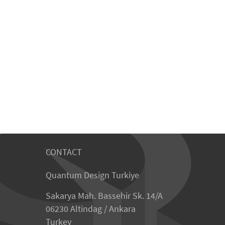
CONTACT
Quantum Design Turkiye
Sakarya Mah. Bassehir Sk. 14/A
06230 Altindag / Ankara
Turkey