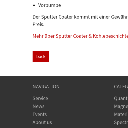
Vorpumpe
Der Sputter Coater kommt mit einer Gewähr
Preis.
Mehr über Sputter Coater & Kohlebeschicht
back
NAVIGATION
CATEG
Service
Quant
News
Magne
Events
Materi
About us
Spect