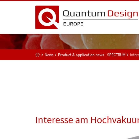
News
Product & application news - SPECTRUM
Inte
Interesse am Hochvakuu