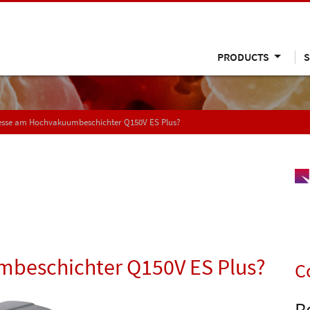
PRODUCTS
S
resse am Hochvakuumbeschichter Q150V ES Plus?
mbeschichter Q150V ES Plus?
C
R