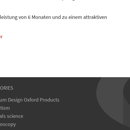
leistung von 6 Monaten und zu einem attraktiven
er
ORIES
um Design Oxford Products
tism
als science
roscopy