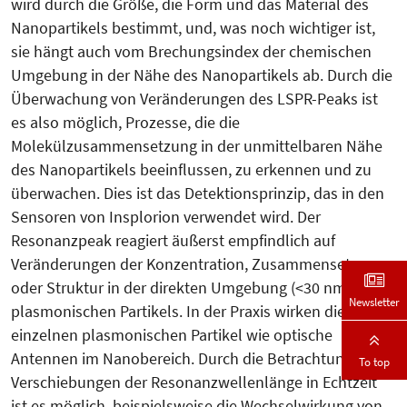
wird durch die Größe, die Form und das Material des
Nanopartikels bestimmt, und, was noch wichtiger ist,
sie hängt auch vom Brechungsindex der chemischen
Umgebung in der Nähe des Nanopartikels ab. Durch die
Überwachung von Veränderungen des LSPR-Peaks ist
es also möglich, Prozesse, die die
Molekülzusammensetzung in der unmittelbaren Nähe
des Nanopartikels beeinflussen, zu erkennen und zu
überwachen. Dies ist das Detektionsprinzip, das in den
Sensoren von Insplorion verwendet wird. Der
Resonanzpeak reagiert äußerst empfindlich auf
Veränderungen der Konzentration, Zusammensetzung
oder Struktur in der direkten Umgebung (<30 nm) des
Newsletter
plasmonischen Partikels. In der Praxis wirken die
einzelnen plasmonischen Partikel wie optische
Antennen im Nanobereich. Durch die Betrachtung von
To top
Verschiebungen der Resonanzwellenlänge in Echtzeit
ist es möglich, beispielsweise die Wechselwirkung von