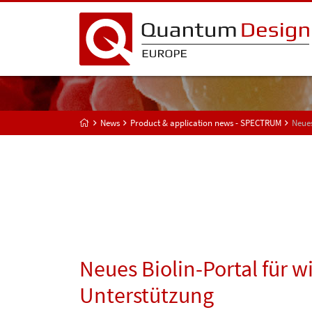
News
Product & application news - SPECTRUM
Neues
Neues Biolin-Portal für w
Unterstützung