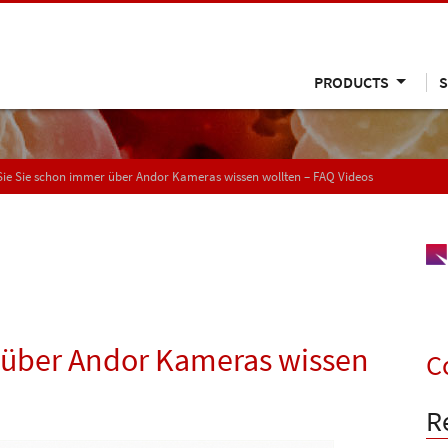
PRODUCTS
S
ie Sie schon immer über Andor Kameras wissen wollten – FAQ Videos
 über Andor Kameras wissen
C
R