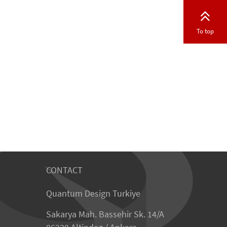
To top
CONTACT
Quantum Design Turkiye
Sakarya Mah. Bassehir Sk. 14/A