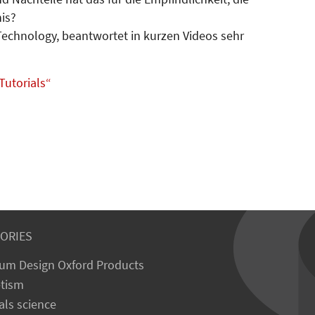
is?
Technology, beantwortet in kurzen Videos sehr
utorials“
ORIES
um Design Oxford Products
tism
als science