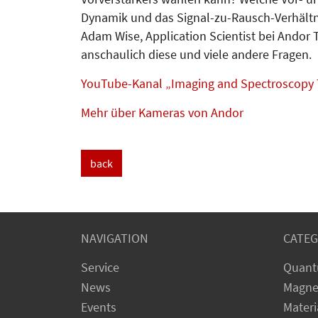
Dynamik und das Signal-zu-Rausch-Verhältn
Adam Wise, Application Scientist bei Andor 
anschaulich diese und viele andere Fragen.
YouTube-Kanal „Imaging and Spectroscopy T
Mehr über Kameras von Andor
back
NAVIGATION
CATEG
Service
Quant
News
Magne
Events
Materi