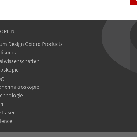
ORIEN
um Design Oxford Products
tismus
alwissenschaften
roskopie
ng
ronenmikroskopie
echnologie
en
& Laser
cience