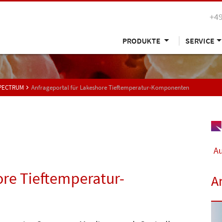
+49
PRODUKTE
SERVICE
SPECTRUM
Anfrageportal für Lakeshore Tieftemperatur-Komponenten
Au
ore Tieftemperatur-
A