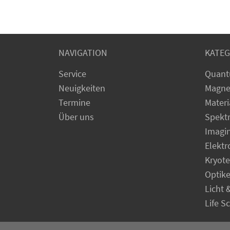
NAVIGATION
KATEG
Service
Quant
Neuigkeiten
Magne
Termine
Materi
Über uns
Spekt
Imagi
Elekt
Kryot
Optik
Licht 
Life S