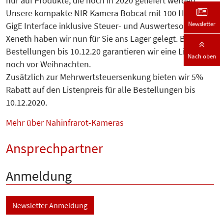
nur auf Produkte, die noch in 2020 geliefert werden.
Unsere kompakte NIR-Kamera Bobcat mit 100 Hz und
Newsletter
GigE Interface inklusive Steuer- und Auswertesoftware
Xeneth haben wir nun für Sie ans Lager gelegt. Bei
Bestellungen bis 10.12.20 garantieren wir eine Lieferung
Nach oben
noch vor Weihnachten.
Zusätzlich zur Mehrwertsteuersenkung bieten wir 5%
Rabatt auf den Listenpreis für alle Bestellungen bis
10.12.2020.
Mehr über Nahinfrarot-Kameras
Ansprechpartner
Anmeldung
Newsletter Anmeldung