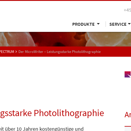
+49
PRODUKTE
SERVICE
SPECTRUM
Der MicroWriter – Leistungsstarke Photolithographie
ngsstarke Photolithographie
A
it über 10 Jahren kostengünstige und