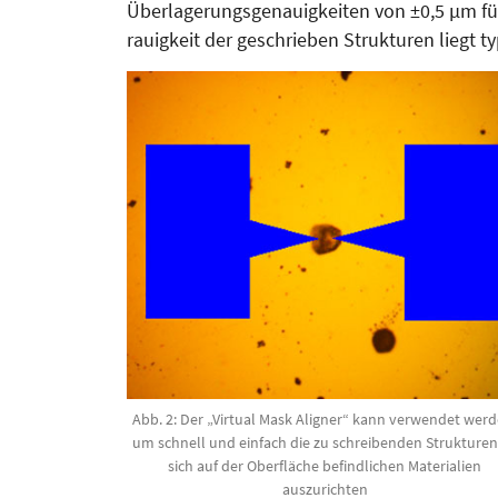
Überlagerungsgenauigkeiten von ±0,5 µm für
rauigkeit der geschrieben Strukturen liegt t
Abb. 2: Der „Virtual Mask Aligner“ kann ver­wen­det werd
um schnell und einfach die zu schreibenden Strukturen
sich auf der Ober­fläche befindlichen Materialien
auszurichten