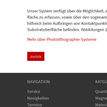
Unser System verfügt über die Möglichkeit,
fläche zu erfassen, sowie über den sogenann
hilfreich beim Aufbringen von Kon­takt­punkte
Substratoberfläche befinden. Abbil­dungen 2
Mehr über Photolithographie-Systeme
zurück
NAVIGATION
KATEG
Service
Quant
Neuigkeiten
Magne
Termine
Materi