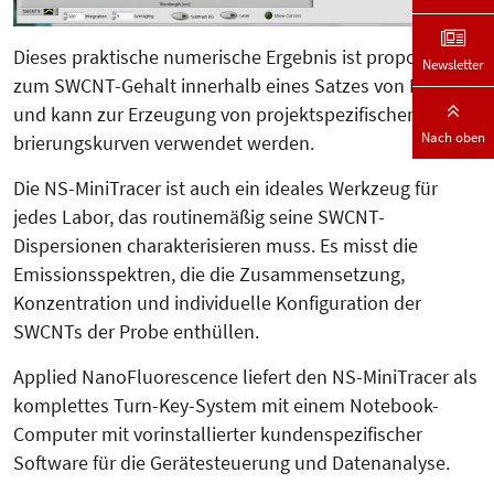
Dieses praktische numeri­sche Ergebnis ist proportional
Newsletter
zum SWCNT-Gehalt innerhalb eines Sat­zes von Proben
und kann zur Erzeugung von projektspezifischen Kali­
Nach oben
brierungskurven verwendet werden.
Die NS-MiniTracer ist auch ein ideales Werkzeug für
jedes Labor, das routinemäßig seine SWCNT-
Dispersionen charakterisieren muss. Es misst die
Emissionsspektren, die die Zusammensetzung,
Konzentration und individuelle Konfiguration der
SWCNTs der Probe enthüllen.
Applied NanoFluorescence liefert den NS-MiniTracer als
komplettes Turn-Key-System mit einem Notebook-
Computer mit vorinstallierter kundenspezifischer
Software für die Ge­rätesteuerung und Datenanalyse.