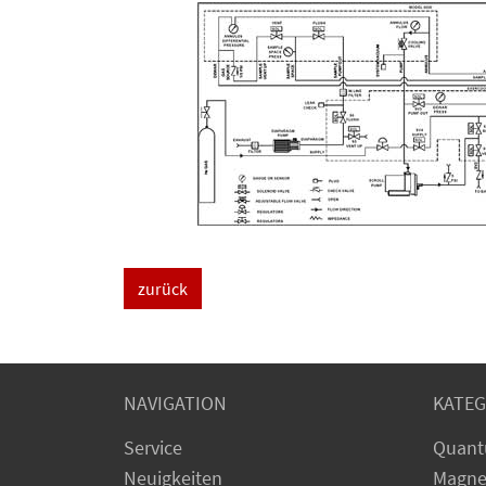
zurück
NAVIGATION
KATEG
Service
Quant
Neuigkeiten
Magne