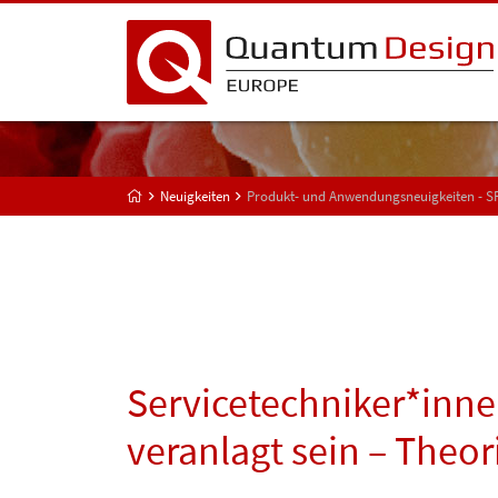
Neuigkeiten
Produkt- und Anwendungsneuigkeiten - 
Servicetechniker*inn
veranlagt sein – Theori