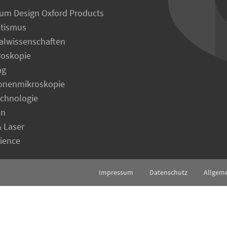
um Design Oxford Products
tismus
alwissenschaften
roskopie
ng
ronenmikroskopie
echnologie
en
& Laser
cience
Impressum
Datenschutz
Allgem