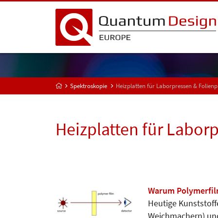
Spektroskopie
Heizplatten für Laborpressen & Folien
Heizplatten für Labor
Warum Polymerfil
Heutige Kunststof
Weichmachern) und 