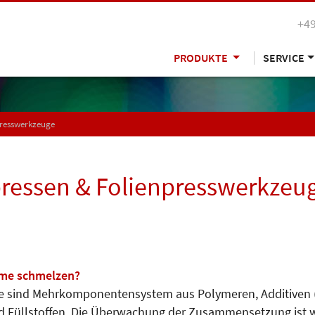
+49
PRODUKTE
SERVICE
presswerkzeuge
pressen & Folienpresswerkzeu
me schmelzen?
fe sind Mehrkomponentensystem aus Polymeren, Additiven (
Füllstoffen. Die Überwachung der Zusammensetzung ist wich