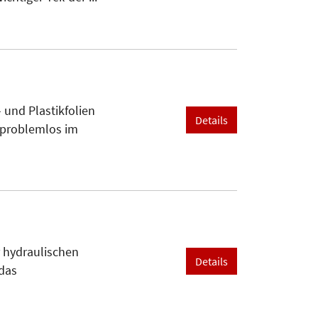
 und Plastikfolien
Details
 problemlos im
r hydraulischen
Details
 das