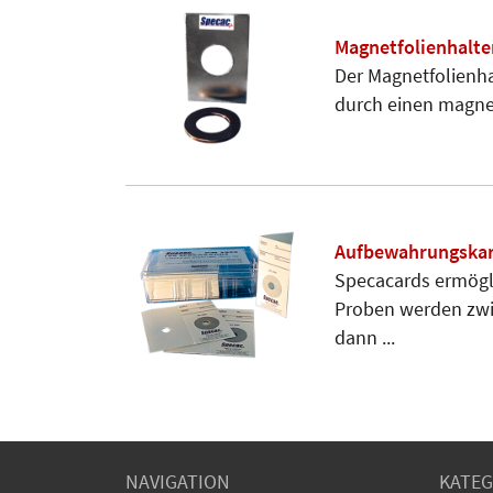
Magnetfolienhalte
Der Magnetfolienhal
durch einen magnet
Aufbewahrungskar
Specacards ermögl
Proben werden zwis
dann ...
NAVIGATION
KATEG