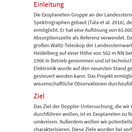
Einleitung
Die Exoplaneten-Gruppe an der Lan­des­ster
Spektrographen gebaut (Tala et al. 2016), d
ermöglicht. Er hat eine Auflösung von 65.00
Absorptionszelle als Referenz verwendet. Da
großen Waltz-Teleskop der Landes­stern­war­
Heidel­berg auf einer Höhe von 562 m NN bef
1906 in Betrieb genommen und ist technisc
Elektronik wurde auf den neuesten Stand g
gesteuert werden kann. Das Projekt ermögli
wissenschaftliche Observationen durchzufü
Ziel
Das Ziel der Doppler-Untersuchung, die wi
durchführen wollen, ist es Exoplaneten zu 
umkreisen. Außerdem wollen wir potentielle
charakterisieren. Diese Ziele wurden bei vorh