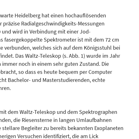
nwarte Heidelberg hat einen hoch­auflösenden
er präzise Ra­dial­geschwindigkeits-Messungen
0 und wird in Verbindung mit einer Jod-
s fasergekoppelte Spek­tro­meter ist mit dem 72 cm
te verbunden, welches sich auf dem Königsstuhl bei
indet. Das Waltz-Teleskop (s. Abb. 1) wurde im Jahr
h immer noch in einem sehr guten Zustand. Die
ebracht, so dass es heute bequem per Com­puter
cht Bachelor- und Mas­terstudierenden, echte
hren.
r mit dem Waltz-Teleskop und dem Spektrographen
finden, die Riesensterne in langen Umlaufbahnen
 stellare Begleiter zu bereits bekannten Exoplaneten
erigen Versuchen identifiziert, die am Lick