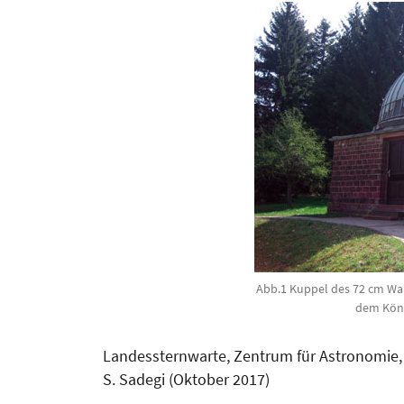
Abb.1 Kuppel des 72 cm Wal
dem Köni
Landessternwarte, Zentrum für Astro­nomie, Un
S. Sadegi (Okto­ber 2017)