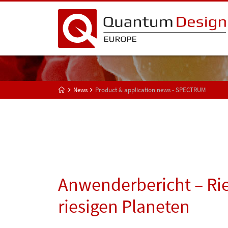
News
Product & application news - SPECTRUM
Anwenderbericht – Rie
riesigen Planeten