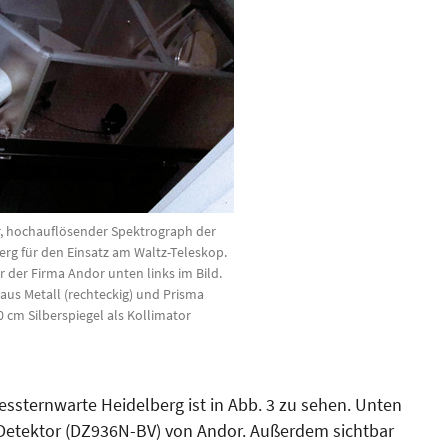
r, hochauflösender Spektrograph der
rg für den Einsatz am Waltz-Teleskop.
der Firma Andor unten links im Bild.
 aus Metall (rechteckig) und Prisma
30 cm Silberspiegel als Kollimator
sternwarte Heidelberg ist in Abb. 3 zu sehen. Unten
-Detektor (DZ936N-BV) von Andor. Außerdem sichtbar