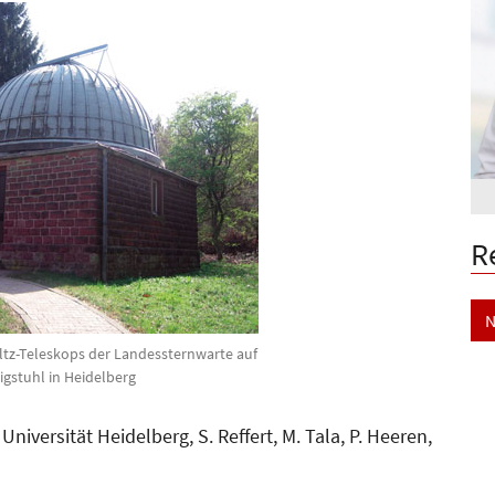
R
N
tz-Teleskops der Landessternwarte auf
gstuhl in Heidelberg
iversität Heidelberg, S. Reffert, M. Tala, P. Heeren,