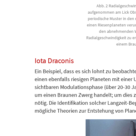
Abb. 2 Radialgeschwin
aufgenommen am Lick Obse
periodische Muster in den
einen Riesenplaneten verur
den abnehmenden W
Radialgeschwindigkeit zu e
einem Bra
Iota Draconis
Ein Beispiel, dass es sich lohnt zu beobachte
einen ebenfalls riesigen Planeten mit einer 
sichtbaren Modulationsphase (über 20-30 Jah
um einen Braunen Zwerg handelt; um dies z
nötig. Die Identifikation solcher Lang­zeit-B
mögliche Theo­rien zur Entstehung von Plane