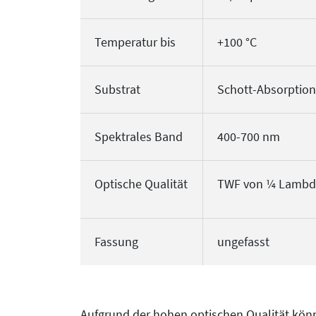
Temperatur bis
+100 °C
Substrat
Schott-Absorption
Spektrales Band
400-700 nm
Optische Qualität
TWF von ¼ Lambda/
Fassung
ungefasst
Aufgrund der hohen optischen Qualität könn