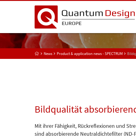
News
Product & application news - SPECTRUM
Bildq
Bildqualität absorbierend
Mit ihrer Fähigkeit, Rückreflexionen und Str
sind absorbierende Neutraldichtefilter (ND-Fi