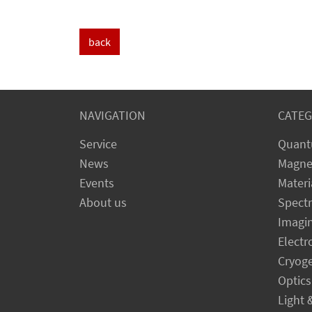
back
NAVIGATION
CATEG
Service
Quant
News
Magne
Events
Materi
About us
Spect
Imagi
Electr
Cryog
Optics
Light 