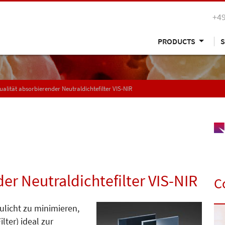
+49
PRODUCTS
S
ualität absorbierender Neutraldichtefilter VIS-NIR
er Neutraldichtefilter VIS-NIR
C
eulicht zu minimieren,
lter) ideal zur