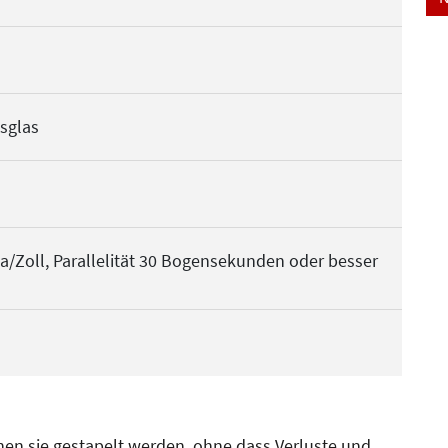
sglas
Zoll, Parallelität 30 Bogensekunden oder besser
en sie gestapelt werden, ohne dass Verluste und