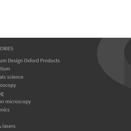
ORIES
um Design Oxford Products
tism
als science
roscopy
ng
on microscopy
enics
& lasers