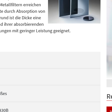
etallfiltern erreichen
hte durch Absorption von
und ist die Dicke eine
nd ihrer absorbierenden
dungen mit geringer Leistung geeignet.
ßes
R
3830B
N