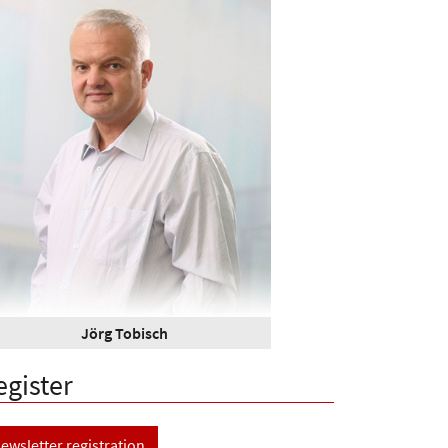
Jörg Tobisch
egister
ewsletter registration