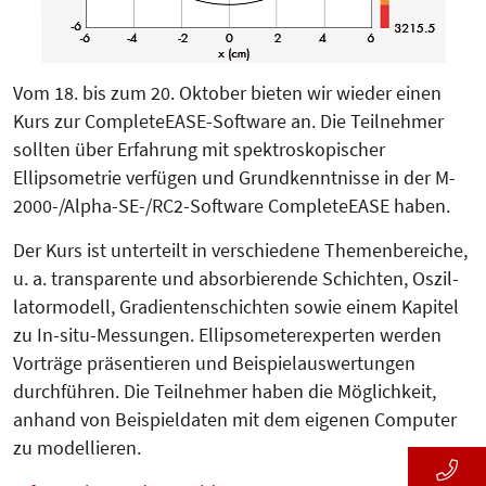
Vom 18. bis zum 20. Oktober bieten wir wieder einen
Kurs zur Com­pleteEASE-Software an. Die Teilnehmer
sollten über Erfahrung mit spektroskopi­scher
Ellipsometrie verfügen und Grund­kenntnisse in der M-
2000-/Alpha-SE-/RC2-Software CompleteEASE haben.
Der Kurs ist unterteilt in verschiede­ne Themenbereiche,
u. a. transparen­te und absorbierende Schichten, Os­zil­­
latormodell, Gradienten­schich­ten sowie einem Kapitel
zu In-situ-Mes­­sungen. Ellipsometerexperten wer­den
Vorträ­ge präsentieren und Bei­spielaus­wer­tungen
durchführen. Die Teilnehmer haben die Möglichkeit,
anhand von Beispieldaten mit dem eigenen Computer
zu modellieren.