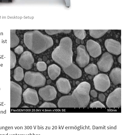
M im Desktop-Setup
nn
ist
SE-
ie
n
SE-
und
gen von 300 V bis zu 20 kV ermöglicht. Damit sind