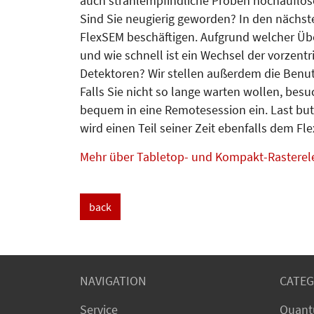
auch strahlempfindliche Proben hochauflös
Sind Sie neugierig geworden? In den nächst
FlexSEM beschäftigen. Aufgrund welcher Üb
und wie schnell ist ein Wechsel der vorzent
Detektoren? Wir stellen außerdem die Benut
Falls Sie nicht so lange warten wollen, besu
bequem in eine Remotesession ein. Last but
wird einen Teil seiner Zeit ebenfalls dem F
Mehr über Tabletop- und Kompakt-Rastere
back
NAVIGATION
CATEG
Service
Quant