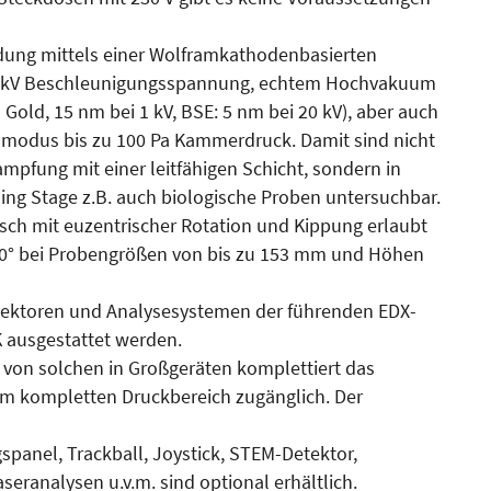
dung mittels einer Wolframkathodenbasierten
20 kV Beschleunigungsspannung, echtem Hochvakuum
 Gold, 15 nm bei 1 kV, BSE: 5 nm bei 20 kV), aber auch
mmodus bis zu 100 Pa Kammerdruck. Damit sind nicht
mpfung mit einer leitfähigen Schicht, sondern in
ing Stage z.B. auch biologische Proben untersuchbar.
ch mit euzentrischer Rotation und Kippung erlaubt
+90° bei Probengrößen von bis zu 153 mm und Höhen
ektoren und Analysesystemen der führenden EDX-
 ausgestattet werden.
h von solchen in Großgeräten komplettiert das
im kompletten Druckbereich zugänglich. Der
anel, Trackball, Joystick, STEM-Detektor,
seranalysen u.v.m. sind optional erhältlich.