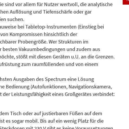
ind vor allem für Nutzer wertvoll, die analytische
chen Auflösung und Tiefenschärfe oder gar
ien suchen.
auweise bei Tabletop-Instrumenten (Einstieg bei
e von Kompromissen hinsichtlich der
suchbarer Probengröße. Wer Strukturen im
ter besten Vakuumbedingungen und zudem aus
öchte, stößt mit diesen Geräten u.U. an die Grenzen.
e Aufrüstung zum raumfüllenden und von einem
ächsten Ausgaben des Spectrum eine Lösung
ache Bedienung (Autofunktionen, Navigationskamera,
it der Leistungsfähigkeit eines Großgerätes verbindet:
 dem Tisch oder auf justierbaren Füßen auf dem
t es sogar mobil. Bis auf ein wenig Platz für die
teckdosen mit 230 V gibt es keine Voraussetzungen