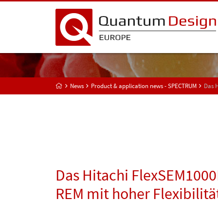
News
Product & application news - SPECTRUM
Das H
Das Hitachi FlexSEM1000I
REM mit hoher Flexibilität