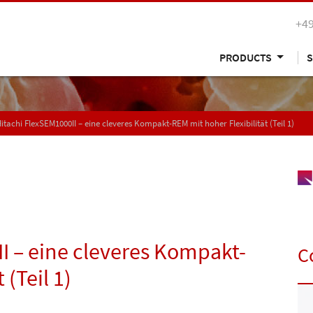
+49
PRODUCTS
S
itachi FlexSEM1000II – eine cleveres Kompakt-REM mit hoher Flexibilität (Teil 1)
I – eine cleveres Kompakt-
C
 (Teil 1)