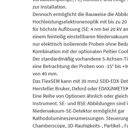
zur Installation.
Dennoch ermöglicht die Bauweise die Abbil
Hochleistungselektronenoptik mit bis zu 
für höchste Auflösung (SE: 4 nm bei 20 kV an
einem feinteilig einstellbaren Niedervakuu
nur elektrisch isolierende Proben ohne Beda
Kombination mit der optionalen Peltier Cool
Der standardmäßig vorhandene 5-Achsen-Tis
eine Betrachtung der Proben von -15° bis 
von 40 mm.
Das FlexSEM kann mit 30 mm2 SDD-EDX-Det
Hersteller Bruker, Oxford oder EDAX/AMETEK
Eine Reihe von Optionen ähnlich oder gleic
Instrument. SE- und BSE-Abbildungen sind 
Niedervakuum-SE-Detektor ermöglicht gar
Kathodolumineszenzmessungen. Steuerungsp
Chamberscope, 3D-Rauhigkeits-, Partikel-, Fa