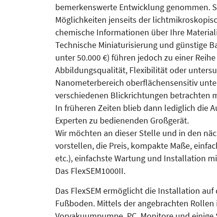
bemerkenswerte Entwicklung genommen. Sie s
Möglichkeiten jenseits der lichtmikroskopis
chemische Informationen über Ihre Material
Technische Miniaturisierung und günstige B
unter 50.000 €) führen jedoch zu einer Reih
Abbildungsqualität, Flexibilität oder unter
Nanometerbereich oberflächensensitiv un
verschiedenen Blickrichtungen betrachten m
In früheren Zeiten blieb dann lediglich di
Experten zu bedienenden Großgerät.
Wir möchten an dieser Stelle und in den n
vorstellen, die Preis, kompakte Maße, einf
etc.), einfachste Wartung und Installation m
Das FlexSEM1000II.
Das FlexSEM ermöglicht die Installation auf
Fußboden. Mittels der angebrachten Rollen is
Vorvakuumpumpe, PC, Monitore und einige S