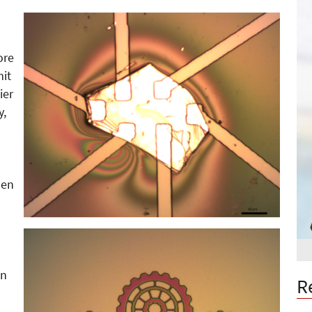
ore
mit
ier
y,
den
en
R