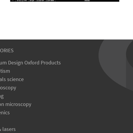
ORIES
um Design Oxford Products
tism
als science
roscopy
ng
on microscopy
enics
& lasers