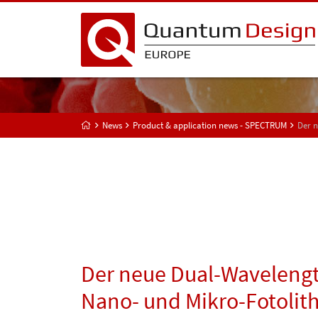
News
Product & application news - SPECTRUM
Der n
Der neue Dual-Wavelengt
Nano- und Mikro-Fotolith