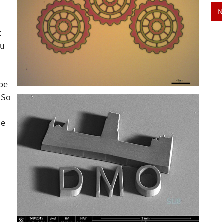
-
N
t
zu
obe
 So
ne