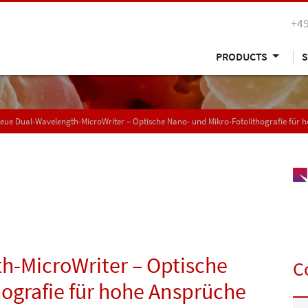
+49
PRODUCTS
S
eue Dual-Wavelength-MicroWriter – Optische Nano- und Mikro-Fotolithografie für 
h-MicroWriter – Optische
C
ografie für hohe Ansprüche