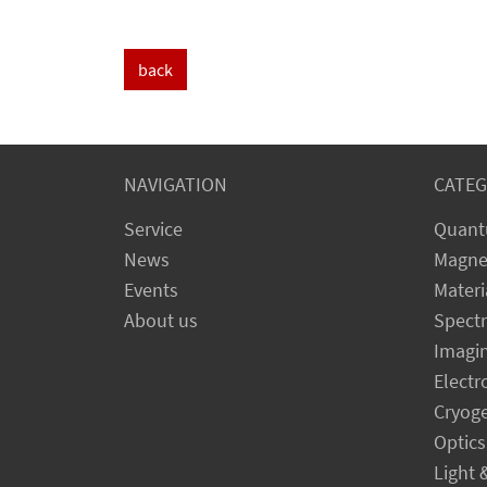
back
NAVIGATION
CATEG
Service
Quant
News
Magne
Events
Materi
About us
Spect
Imagi
Electr
Cryog
Optics
Light 