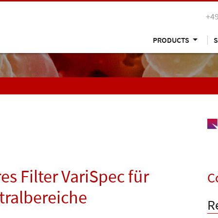
+49
PRODUCTS
S
s Filter VariSpec für
C
tralbereiche
R