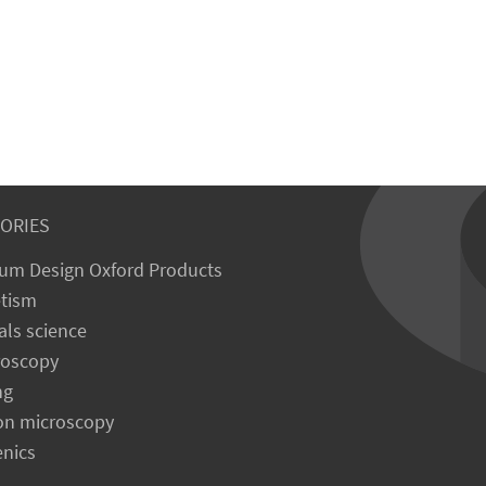
ORIES
um Design Oxford Products
tism
als science
roscopy
ng
on microscopy
enics