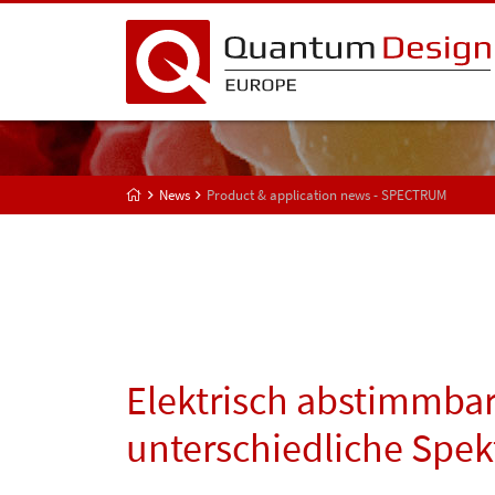
News
Product & application news - SPECTRUM
Elektrisch abstimmbare
unterschiedliche Spek