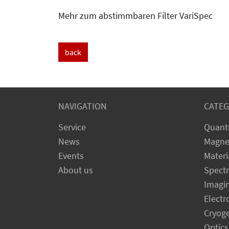
Mehr zum abstimmbaren Filter VariSpec
back
NAVIGATION
CATEG
Service
Quant
News
Magne
Events
Materi
About us
Spect
Imagi
Electr
Cryog
Optics