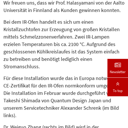
Wir freuen uns, dass wir Prof. Hala­syamani von der Aalto
Uni­versität in Finnland als Kunden gewinnen konnten.
Bei dem IR-Ofen handelt es sich um einen
Kristallzuchtofen zur Erzeu­gung von großen Kristallen
mittels Schmelzzonenverfahren. Zwei IR-Lampen
erzielen Temperaturen bis ca. 2100 °C. Aufgrund des
geschlossenen Kühl­kreislaufes ist das System einfach
zu betreiben und benötigt lediglich einen
Stromanschluss.
Newsletter
Für diese Installation wurde das in Europa not­wendige
CE-Zertifikat für den IR-Ofen normkonform umgesetzt.
To top
Die In­stallation im Februar wurde durchgeführt von
Takeshi Shimada von Quan­tum Design Japan und
unserem Ser­vicetechniker Alexander Schrenk (im Bild
links).
Dr. Weiguo Zhang (rechts im Bild) wird in der