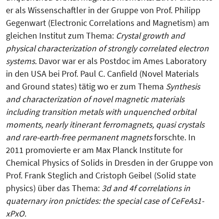
er als Wissenschaftler in der Gruppe von Prof. Philipp
Gegenwart (Electronic Correlations and Magnetism) am
gleichen Institut zum Thema:
Crystal growth and
physical characterization of strongly correlated electron
systems.
Davor war er als Postdoc im Ames Laboratory
in den USA bei Prof. Paul C. Canfield (Novel Materials
and Ground states) tätig wo er zum Thema
Synthesis
and characterization of novel magnetic materials
including transition metals with unquenched orbital
moments, nearly itinerant ferromagnets, quasi crystals
and rare-earth-free permanent magnets
forschte. In
2011 promovierte er am Max Planck Institute for
Chemical Physics of Solids in Dresden in der Gruppe von
Prof. Frank Steglich and Cristoph Geibel (Solid state
physics) über das Thema:
3d and 4f correlations in
quaternary iron pnictides: the special case of CeFeAs1-
xPxO
.