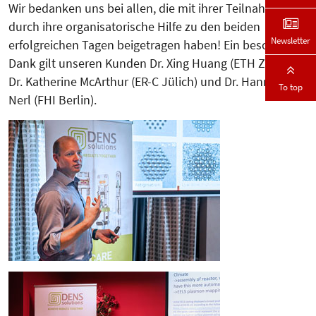
Wir bedanken uns bei allen, die mit ihrer Teilnahme und
durch ihre organisatorische Hilfe zu den beiden
Newsletter
erfolgreichen Tagen beigetragen haben! Ein besonderer
Dank gilt unseren Kunden Dr. Xing Huang (ETH Zürich),
Dr. Katherine McArthur (ER-C Jülich) und Dr. Hannah C.
To top
Nerl (FHI Berlin).