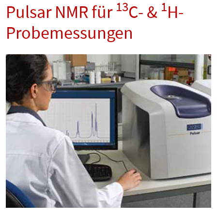
13
1
Pulsar NMR für
C- &
H-
Probemessungen