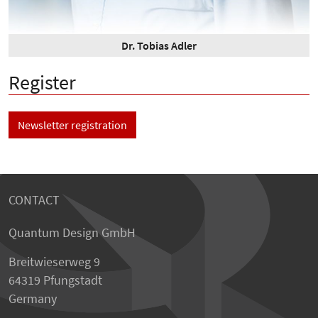
Dr. Tobias Adler
Register
Newsletter registration
CONTACT
Quantum Design GmbH
Breitwieserweg 9
64319 Pfungstadt
Germany