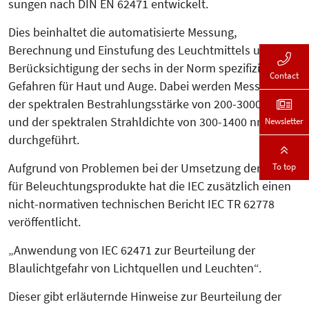
sungen nach DIN EN 62471 entwickelt.
Dies beinhaltet die automatisierte Messung,
Berechnung und Ein­stu­fung des Leuchtmittels unter
Be­rück­sichtigung der sechs in der Norm spezifizierten
Contact
Gefahren für Haut und Auge. Dabei werden Messungen
der spektralen Bestrahlungsstärke von 200-3000 nm
und der spektralen Strahldichte von 300-1400 nm
Newsletter
durchgeführt.
To top
Aufgrund von Problemen bei der Um­­setzung der Norm
für Beleuch­tungs­produkte hat die IEC zusätzlich einen
nicht-normativen technischen Be­richt IEC TR 62778
veröffentlicht.
„Anwendung von IEC 62471 zur Be­ur­teilung der
Blaulichtgefahr von Licht­quellen und Leuchten“.
Dieser gibt erläuternde Hinweise zur Beurteilung der