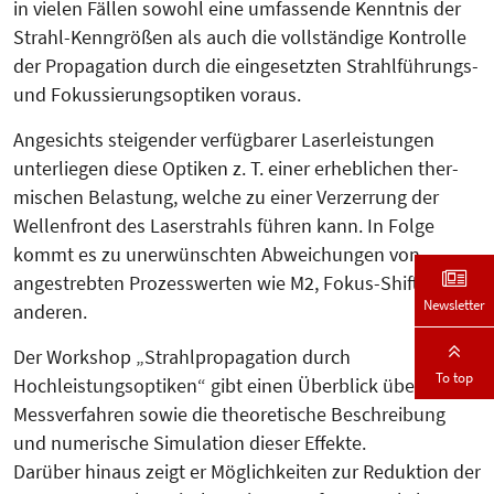
in vielen Fällen sowohl eine umfassende Kenntnis der
Strahl-Kenngrößen als auch die vollständige Kontrolle
der Propagation durch die eingesetzten Strahlführungs-
und Fokussierungsoptiken voraus.
Angesichts steigender verfügba­rer La­serleistungen
unterliegen diese Op­tiken z. T. einer erheblichen ther­
mischen Belastung, welche zu einer Verzerrung der
Wellenfront des La­serstrahls führen kann. In Fol­ge
kommt es zu unerwünschten Ab­weichungen von
angestrebten Pro­zesswerten wie M2, Fokus-Shift und
Newsletter
anderen.
Der Workshop „Strahlpropagation durch
To top
Hochleistungsoptiken“ gibt einen Überblick über neue
Mess­ver­fah­ren sowie die theoretische Be­schrei­bung
und numerische Simu­lation dieser Effekte.
Darüber hinaus zeigt er Möglichkeiten zur Reduktion der