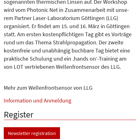
sogenannten thermischen Linsen auf. Der Work­shop
wird vom Photonic Net in Zusam­men­­arbeit mit unse­
rem Partner Laser-La­bo­ratorium Göt­tin­gen (LLG)
organisiert. Er findet am 15. und 16. März in Göttingen
statt. Am ersten kostenpflichtigen Tag gibt es Vorträge
rund um das Thema Strahlpropagation. Der zweite
kostenfreie und unabhängig buchbare Tag bietet eine
prakti­sche Schulung und ein ‚hands on‘-Trai­ning am
von LOT vertriebenen Wel­lenfrontsensor des LLG.
Mehr zum Wellenfrontsensor von LLG
Information und Anmeldung
Register
Newsletter registration