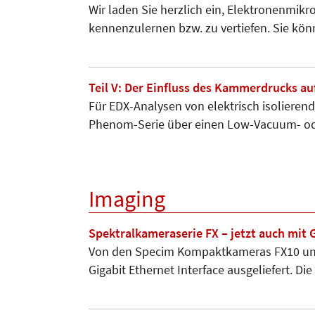
Wir laden Sie herzlich ein, Elek­tro­nen­mikr
kennenzu­ler­nen bzw. zu vertiefen. Sie k
Teil V: Der Einfluss des Kammerdrucks a
Für EDX-Analysen von elektrisch isolieren
Phenom-Serie über einen Low-Vacuum- o
Imaging
Spektralkameraserie FX – jetzt auch mit 
Von den Specim Kompaktkameras FX10 und 
Gigabit Ethernet Interface ausgeliefert. D