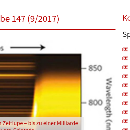
Ko
abe 147 (9/2017)
Sp
 Zeitlupe – bis zu einer Milliarde
er pro Sekunde