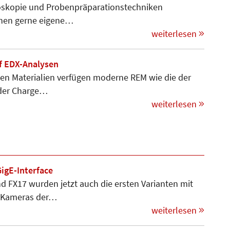
oskopie und Pro­ben­prä­pa­­ra­tionstechniken
önnen gerne eigene…
weiterlesen
uf EDX-Analysen
den Materialien verfügen moderne REM wie die der
der Charge…
weiterlesen
GigE-Interface
FX17 wurden jetzt auch die ersten Varianten mit
ie Kameras der…
weiterlesen