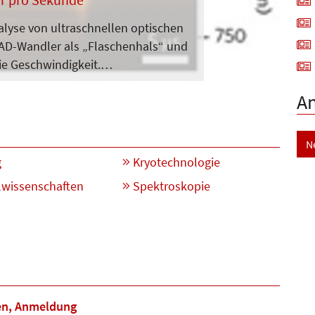
lyse von ultraschnellen optischen
 AD-Wandler als „Flaschenhals“ und
ie Geschwindigkeit.…
A
N
g
Kryotechnologie
lwissenschaften
Spektroskopie
en, Anmeldung