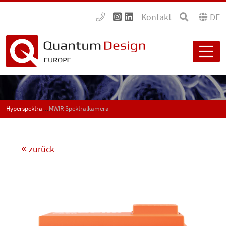
Kontakt
DE
Hyperspektrale Kameras
MWIR Spektralkamera
zurück