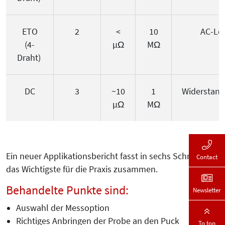
ETO
2
<
10
AC-Loc
(4-
µΩ
MΩ
Draht)
DC
3
~10
1
Widerstan
µΩ
MΩ
Ein neuer Applikationsbericht fasst in sechs Schritten
Contact
das Wichtigste für die Praxis zusammen.
Behandelte Punkte sind:
Newsletter
Auswahl der Messoption
Richtiges Anbringen der Probe an den Puck
To top