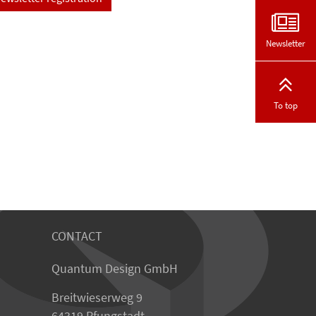
Newsletter
To top
CONTACT
Quantum Design GmbH
Breitwieserweg 9
64319 Pfungstadt