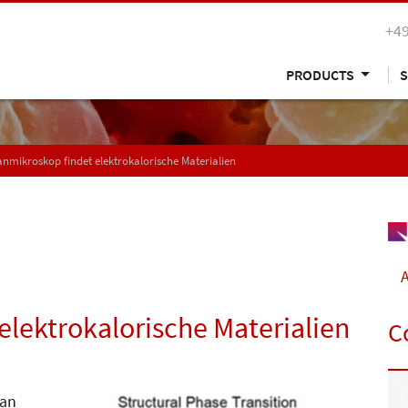
+49
PRODUCTS
S
mikroskop findet elektrokalorische Materialien
A
lektrokalorische Materialien
C
man