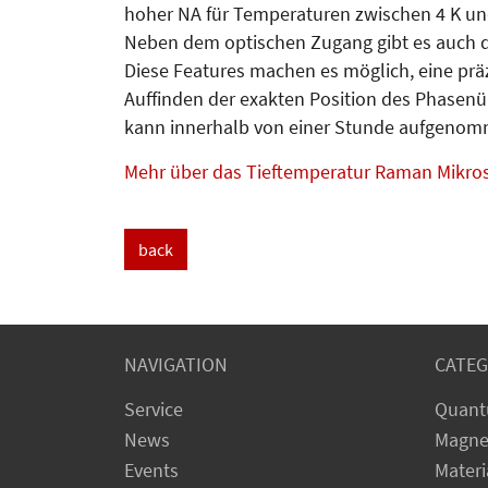
hoher NA für Temperaturen zwischen 4 K und
Neben dem optischen Zugang gibt es auch die
Diese Features machen es möglich, eine präz
Auffinden der exakten Position des Phasenü
kann innerhalb von einer Stunde aufgeno
Mehr über das Tieftemperatur Raman Mikro
back
NAVIGATION
CATEG
Service
Quant
News
Magne
Events
Materi