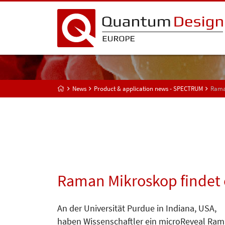
News
Product & application news - SPECTRUM
Raman
Raman Mikroskop findet e
An der Universität Purdue in Indiana, USA,
haben Wissenschaftler ein microReveal Ra