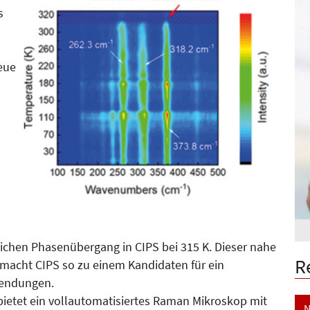
s
eue
lichen Phasenübergang in CIPS bei 315 K. Dieser nahe
R
acht CIPS so zu einem Kandidaten für ein
nwendungen.
ietet ein vollautomatisiertes Raman Mikroskop mit
N