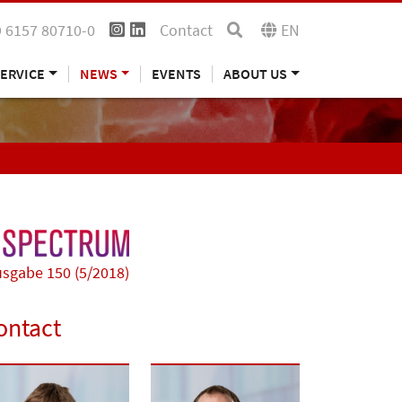
 6157 80710-0
Contact
EN
ERVICE
NEWS
EVENTS
ABOUT US
sgabe 150 (5/2018)
ontact