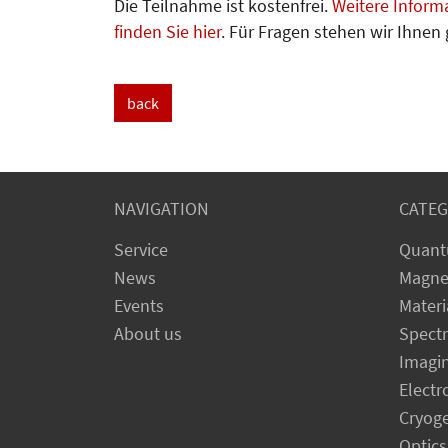
Die Teilnahme ist kostenfrei.
Weitere Inform
finden Sie hier
. Für Fragen stehen wir Ihnen
back
NAVIGATION
CATEG
Service
Quant
News
Magne
Events
Materi
About us
Spect
Imagi
Electr
Cryog
Optics