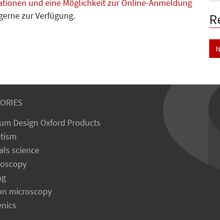
ationen und eine Möglichkeit zur Online-Anmeldung
 gerne zur Verfügung.
R
N
ORIES
um Design Oxford Products
tism
als science
roscopy
ng
on microscopy
enics