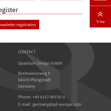
egister
To top
ewsletter registration
CONTACT
Quantum Design GmbH
Breitwieserweg 9
64319 Pfungstadt
Germany
Phone:
+49 6157 80710-0
E-mail:
germany
qd-europe.com