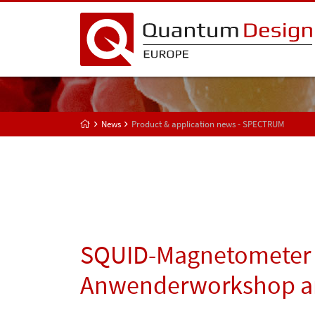
News
Product & application news - SPECTRUM
SQUID-Magnetometer
Anwenderworkshop am