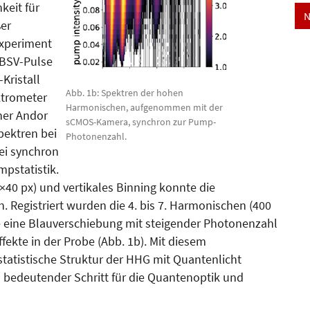
keit für
N
ßer
Experiment
eBSV-Pulse
Kristall
Abb. 1b: Spektren der hohen
ktrometer
Harmonischen, aufgenommen mit der
ner Andor
sCMOS-Kamera, synchron zur Pump-
ektren bei
Photonenzahl.
bei synchron
mpstatistik.
×40 px) und vertikales Binning konnte die
 Registriert wurden die 4. bis 7. Harmonischen (400
te eine Blauverschiebung mit steigender Photonenzahl
fekte in der Probe (Abb. 1b). Mit diesem
tatistische Struktur der HHG mit Quantenlicht
in bedeutender Schritt für die Quantenoptik und