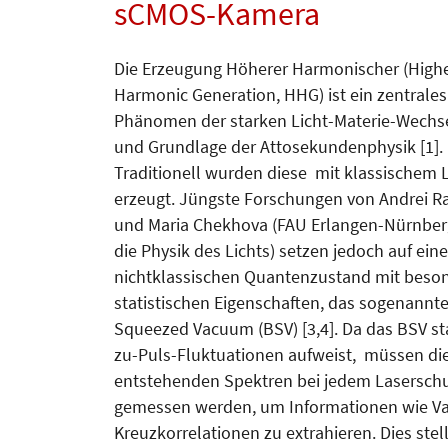
sCMOS-Kamera
Die Erzeugung Höherer Harmonischer (High
Harmonic Generation, HHG) ist ein zentrales
Phänomen der starken Licht-Materie-Wechs
und Grundlage der Attosekundenphysik [1].
Traditionell wurden diese mit klassischem L
erzeugt. Jüngste Forschungen von Andrei R
und Maria Chekhova (FAU Erlangen-Nürnberg
die Physik des Lichts) setzen jedoch auf ein
nichtklassischen Quantenzustand mit beso
statistischen Eigenschaften, das sogenannte
Squeezed Vacuum (BSV) [3,4]. Da das BSV st
zu-Puls-Fluktuationen aufweist, müssen di
entstehenden Spektren bei jedem Laserschu
gemessen werden, um Informationen wie Va
Kreuzkorrelationen zu extrahieren. Dies stel