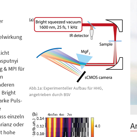
er
elwirkung
icht
asputnyi
 & MPI für
en
nderen
Abb.1a: Experimenteller Aufbau für HHG,
 Bright
angetrieben durch BSV
arke Puls-
e
ss einzeln
A
rianz oder
lt hohe