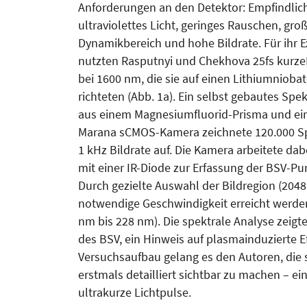
Anforderungen an den Detektor: Empfindlich
ultraviolettes Licht, geringes Rauschen, gro
Dynamikbereich und hohe Bildrate. Für ihr 
nutzten Rasputnyi und Chekhova 25fs kurz
bei 1600 nm, die sie auf einen Lithiumniobat-
richteten (Abb. 1a). Ein selbst gebautes Spe
aus einem Magnesiumfluorid-Prisma und ei
Marana sCMOS-Kamera zeichnete 120.000 Sp
1 kHz Bildrate auf. Die Kamera arbeitete da
mit einer IR-Diode zur Erfassung der BSV-Pu
Durch gezielte Auswahl der Bildregion (2048
notwendige Geschwindigkeit erreicht werden.
nm bis 228 nm). Die spektrale Analyse zeig
des BSV, ein Hinweis auf plasmainduzierte Ef
Versuchsaufbau gelang es den Autoren, die s
erstmals detailliert sichtbar zu machen – e
ultrakurze Lichtpulse.