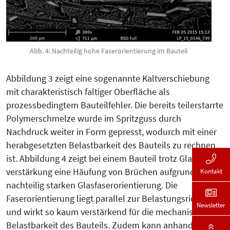
Abb. 4: Nachteilig hohe Faserorientierung im Bauteil
Abbildung 3 zeigt eine sogenannte Kalt­verschiebung
mit charakteristisch fal­tiger Oberfläche als
prozessbeding­tem Bauteilfehler. Die bereits teilerstarrte
Polymer­schmelze wurde im Spritzguss durch
Nachdruck weiter in Form gepresst, wodurch mit einer
herabgesetz­ten Belastbarkeit des Bau­teils zu rech­nen
ist. Abbildung 4 zeigt bei ei­nem Bauteil trotz Glasfaser­
ver­­stär­kung eine Häu­fung von Brü­chen aufgrund einer
Kontakt
nach­­teilig starken Glasfa­ser­orien­tie­rung. Die
Faserorientierung liegt parallel zur Belastungsrichtung
Newsletter
und wirkt so kaum verstärkend für die mecha­ni­sche
Belastbarkeit des Bauteils. Zudem kann anhand der