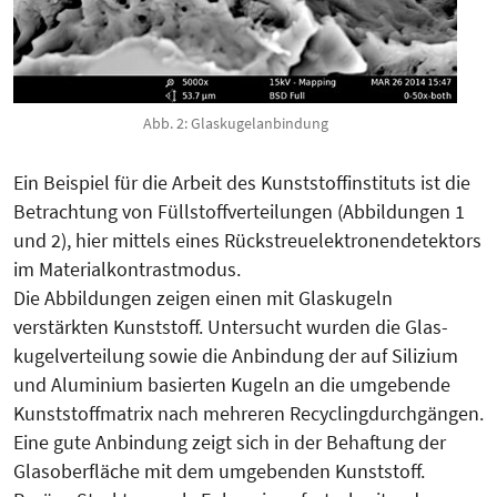
Abb. 2: Glaskugelanbindung
Ein Beispiel für die Arbeit des Kunst­stoffinstituts ist die
Betrachtung von Füllstoffverteilungen (Abbildungen 1
und 2), hier mittels eines Rück­streu­elektronendetektors
im Mate­rial­kon­trastmodus.
Die Abbil­dun­gen zeigen einen mit Glas­kugeln
verstärkten Kunst­stoff. Unter­sucht wurden die Glas­­­
kugel­ver­teilung sowie die Anbin­dung der auf Silizium
und Alu­mi­nium ba­sier­ten Kugeln an die umgebende
Kunst­stoffmatrix nach mehreren Recyc­ling­durchgängen.
Eine gute Anbin­dung zeigt sich in der Be­haf­tung der
Glasoberfläche mit dem umgebenden Kunststoff.