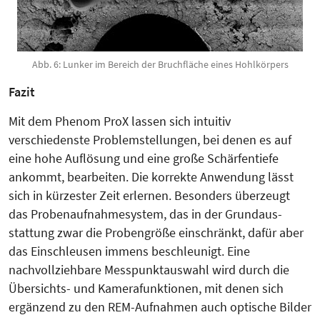
Abb. 6: Lunker im Bereich der Bruchfläche eines Hohlkörpers
Fazit
Mit dem Phenom ProX lassen sich intuitiv
verschiedenste Prob­lem­­­stel­lun­gen, bei denen es auf
eine hohe Auf­lösung und eine große Schärfen­tiefe
ankommt, bearbeiten. Die korrek­te An­wen­dung lässt
sich in kürzes­ter Zeit erlernen. Besonders überzeugt
das Pro­benauf­nahmesystem, das in der Grund­aus­
stattung zwar die Pro­ben­größe einschränkt, dafür aber
das Ein­schleusen im­­mens beschleunigt. Eine
nachvollziehbare Mess­punkt­aus­wahl wird durch die
Über­sichts- und Kamera­funktionen, mit denen sich
ergänzend zu den REM-Aufnahmen auch optische Bilder