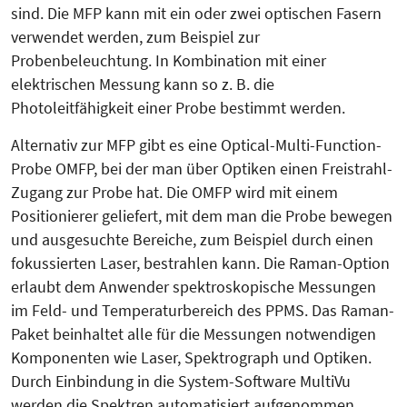
sind. Die MFP kann mit ein oder zwei optischen Fasern
verwendet werden, zum Beispiel zur
Probenbeleuchtung. In Kombination mit einer
elektrischen Messung kann so z. B. die
Photoleitfähigkeit einer Probe bestimmt werden.
Alternativ zur MFP gibt es eine Op­ti­cal-Multi-Function-
Probe OMFP, bei der man über Optiken einen Frei­strahl-
Zugang zur Probe hat. Die OMFP wird mit einem
Positionierer geliefert, mit dem man die Probe bewegen
und ausgesuchte Bereiche, zum Beispiel durch einen
fokussierten Laser, bestrahlen kann. Die Raman-Option
erlaubt dem An­wen­der spektroskopische Mes­sungen
im Feld- und Tempe­ratur­bereich des PPMS. Das Raman-
Paket beinhal­tet alle für die Messungen not­wen­di­gen
Komponenten wie Laser, Spek­tro­graph und Optiken.
Durch Einbindung in die System-Software MultiVu
werden die Spektren automatisiert aufgenommen.