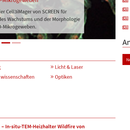
er Cell3iMager von SCREEN für
des Wachstums und der Morpho­logie
D-Mikrogeweben.
A
N
g
Licht & Laser
lwissenschaften
Optiken
– In-situ-TEM-Heizhalter Wildfire von