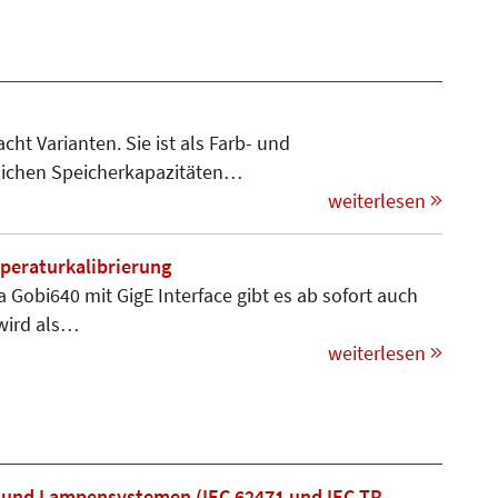
ht Varianten. Sie ist als Farb- und
lichen Speicherkapazitäten…
weiterlesen
peraturkalibrierung
Gobi640 mit GigE Inter­face gibt es ab sofort auch
 wird als…
weiterlesen
 und Lampensystemen (IEC 62471 und IEC TR