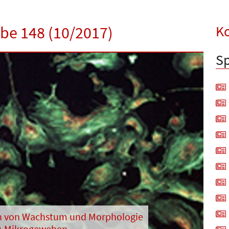
Ko
abe 148 (10/2017)
Sp
Next
n von Wachstum und Morphologie
D-Mikrogeweben