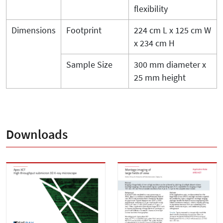
flexibility
Dimensions
Footprint
224 cm L x 125 cm W
x 234 cm H
Sample Size
300 mm diameter x
25 mm height
Downloads