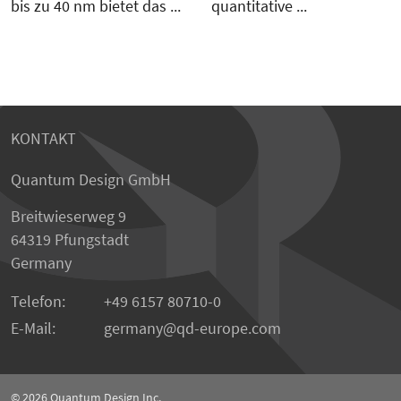
bis zu 40 nm bietet das ...
quantitative ...
KONTAKT
Quantum Design GmbH
Breitwieserweg 9
64319 Pfungstadt
Germany
Telefon:
+49 6157 80710-0
E-Mail:
germany
qd-europe.com
© 2026
Quantum Design Inc.