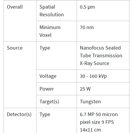
Overall
Spatial
0.5 μm
Resolution
Minimum
70 nm
Voxel
Source
Type
Nanofocus Sealed
Tube Transmission
X-Ray Source
Voltage
30 - 160 kVp
Power
25 W
Target(s)
Tungsten
Detector(s)
Type
6.7 MP 50 micron
pixel size 9 FPS
14x11 cm