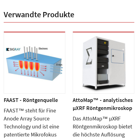
Verwandte Produkte
FAAST - Röntgenquelle
AttoMap™ - analytisches
µXRF Röntgenmikroskop
FAAST™ steht für Fine
Anode Array Source
Das AttoMap™ µXRF
Technology und ist eine
Röntgenmikroskop bietet
patentierte Mikrofokus
die höchste Auflösung