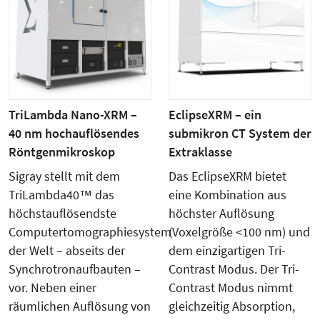
TriLambda Nano-XRM –
EclipseXRM – ein
40 nm hochauflösendes
submikron CT System der
Röntgenmikroskop
Extraklasse
Sigray stellt mit dem
Das EclipseXRM bietet
TriLambda40™ das
eine Kombination aus
höchstauflösendste
höchster Auflösung
Computertomographiesystem
(Voxelgröße <100 nm) und
der Welt – abseits der
dem einzigartigen Tri-
Synchrotronaufbauten –
Contrast Modus. Der Tri-
vor. Neben einer
Contrast Modus nimmt
räumlichen Auflösung von
gleichzeitig Absorption,