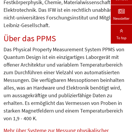
Festkörperphysik, Chemie, Materialwissenschaften und
Elektrotechnik. Das IFW ist ein rechtlich unabhängiges,
nicht-universitäres Forschungsinstitut und Mitglied der
Newsletter
Leibniz-Gesellschaft.
Über das PPMS
To top
Das Physical Property Measurement System PPMS von
Quantum Design ist ein einzigartiges Laborgerät mit
offener Architektur und variablem Temperaturbereich
zum Durchführen einer Vielzahl von automatisierten
Messungen. Die verfügbaren Messoptionen beinhalten
alles, was an Hardware und Elektronik benötigt wird,
um aussagekräftige und publizierfähige Daten zu
erhalten. Es ermöglicht das Vermessen von Proben in
starken Magnetfeldern und einem Temperaturbereich
von 1,9 - 400 K.
Mehr über Systeme zur Messung physikalischer