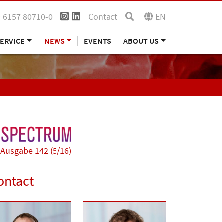
 6157 80710-0
Contact
EN
ERVICE
NEWS
EVENTS
ABOUT US
Ausgabe 142 (5/16)
ontact