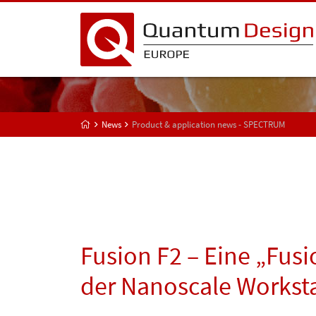
News
Product & application news - SPECTRUM
Fusion F2 – Eine „Fus
der Nanoscale Workst