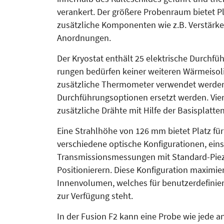
verankert. Der größere Pro­benraum bietet Pl
zusätzliche Komponenten wie z.B. Verstär­ker
Anordnungen.
Der Kryostat enthält 25 elektri­sche Durchf
rungen bedürfen keiner weiteren Wärme­iso
zusätzliche Thermo­meter verwendet werden
Durchführungsoptionen ersetzt werden. Vie
zusätzliche Drähte mit Hilfe der Basisplatt
Eine Strahlhöhe von 126 mm bietet Platz für
verschiedene opti­sche Konfigurationen, eins
Transmissionsmessungen mit Stan­dard-Pie
Positionierern. Diese Kon­figuration maximie
Innen­volumen, welches für benutzerdefinie
zur Verfügung steht.
In der Fusion F2 kann eine Probe wie jede a