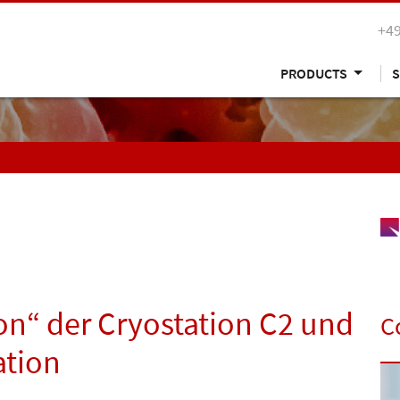
+49
PRODUCTS
S
ion“ der Cryostation C2 und
C
ation