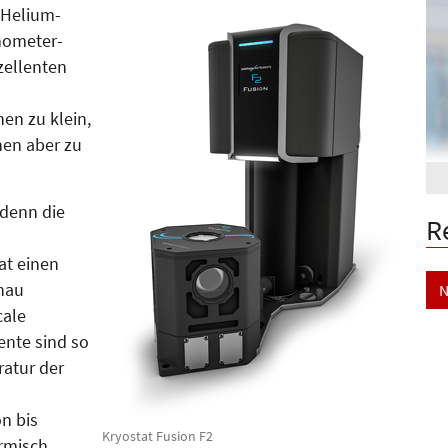
 Helium-
no­meter­
zellenten
nen zu klein,
nen aber zu
 denn die
R
at einen
nau
N
cale
ente sind so
ratur der
n bis
Kryostat Fusion F2
ermisch