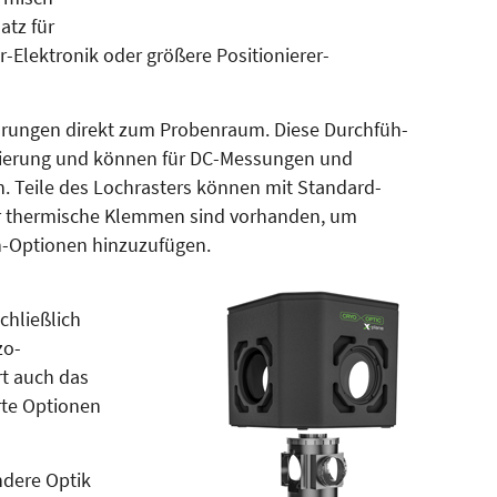
atz für
-Elektronik oder größere Positio­nierer-
ührungen direkt zum Pro­ben­raum. Diese Durchfüh­
lierung und können für DC-Mes­sungen und
. Teile des Lochrasters können mit Standard-
r thermische Klem­men sind vorhanden, um
en-Optionen hinzuzufügen.
chließlich
zo-
rt auch das
rte Optionen
ndere Optik