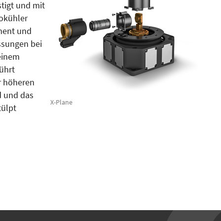
tigt und mit
okühler
ument und
ssungen bei
einem
ührt
r höheren
d und das
X-Plane
tülpt