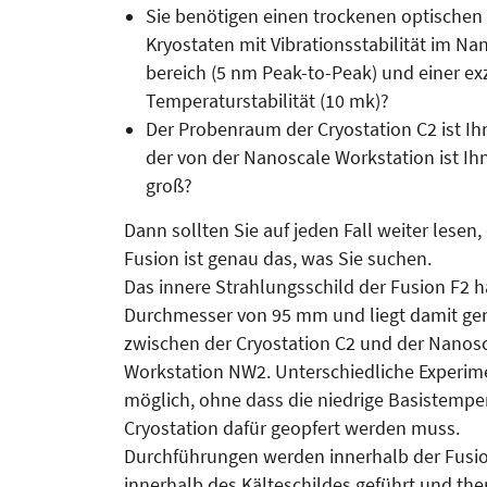
Sie benötigen einen trockenen optischen
Kryostaten mit Vi­bra­tionsstabilität im Na
bereich (5 nm Peak-to-Peak) und einer ex
Temperatur­sta­bilität (10 mk)?
Der Proben­raum der Cryostation C2 ist Ih
der von der Nanoscale Workstation ist Ih
groß?
Dann sollten Sie auf jeden Fall weiter lesen,
Fusion ist genau das, was Sie suchen.
Das innere Strahlungsschild der Fu­sion F2 h
Durchmesser von 95 mm und liegt damit ge
zwischen der Cryostation C2 und der Nanos
Workstation NW2. Unterschiedliche Experim
möglich, ohne dass die niedrige Basistempe
Cryostation dafür geopfert werden muss.
Durchführungen werden inner­halb der Fusio
innerhalb des Kälteschildes geführt und th