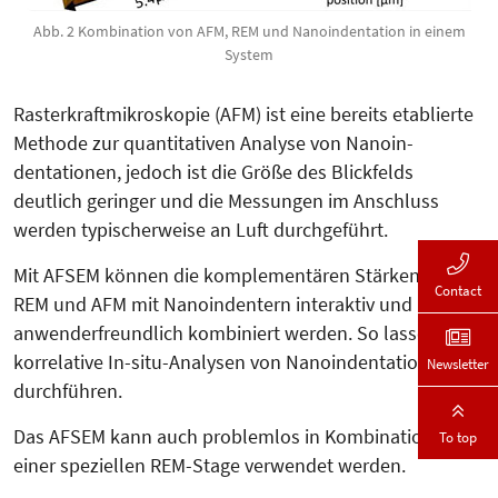
Abb. 2 Kombination von AFM, REM und Nanoindentation in einem
System
Rasterkraftmikroskopie (AFM) ist eine bereits etablierte
Methode zur quantitativen Analyse von Nanoin­
dentationen, jedoch ist die Größe des Blickfelds
deutlich geringer und die Messungen im Anschluss
werden typischerweise an Luft durchgeführt.
Mit AFSEM können die komplementären Stärken von
Contact
REM und AFM mit Nanoindentern interaktiv und
anwenderfreundlich kombiniert werden. So lassen sich
korrelative In-situ-Ana­lysen von Nanoindentationen
Newsletter
durchführen.
Das AFSEM kann auch problemlos in Kombination mit
To top
einer speziellen REM-Stage verwendet werden.