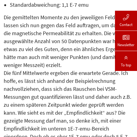
Standardabweichung: 1,1 E-7 emu
Die gemittelten Momente zu den jeweiligen Feldern
lassen sich nun gegen das Feld auftragen, um daraus
Contact
die magnetische Permeabilität zu erhalten. Die vorab
ausgewählte Anzahl von 50 Datenpunkten war hier
Newsletter
etwas zu viel des Guten, denn ein ähnliches Ergebnis
hätte man auch mit weniger Punkten (und damit
weniger Messzeit) erzielt.
To top
Die fünf Mittelwerte ergeben die erwartete Gerade. Ich
hoffe, es lässt sich anhand der Beispielrechnung
nachvollziehen, dass sich das Rauschen bei VSM-
Messungen gut quantifizieren lässt und daher auch z.B.
zu einem späteren Zeitpunkt wieder geprüft werden
kann. Wie sieht es mit der „Empfindlichkeit“ aus? Die
gezeigte Messung darf man, so denke ich, mit einer
Empfindlichkeit im unteren 1E-7-emu-Bereich
einordnen. Doch ob es eher 1E-7 emu oder doch 5 E-7