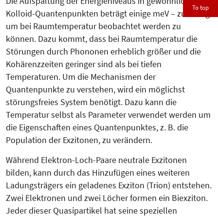
Die Aufspaltung der Energieniveaus in gewöhnlichen
To top
Kolloid-Quantenpunk­ten beträgt einige meV – zu wenig
um bei Raumtemperatur beobachtet werden zu
können. Dazu kommt, dass bei Raumtemperatur die
Störungen durch Phononen erheblich größer und die
Kohärenzzeiten geringer sind als bei tiefen
Temperaturen. Um die Mechanismen der
Quantenpunkte zu verstehen, wird ein möglichst
störungsfreies System benötigt. Dazu kann die
Temperatur selbst als Para­me­ter verwendet werden um
die Ei­gen­schaften eines Quantenpunktes, z. B. die
Population der Exzitonen, zu ver­ändern.
Während Elektron-Loch-Paare neu­tra­le Exzitonen
bilden, kann durch das Hinzufügen eines weiteren
Ladungs­trägers ein geladenes Exzi­ton (Trion) entstehen.
Zwei Elek­tronen und zwei Löcher formen ein Biexziton.
Jeder dieser Quasipartikel hat seine speziellen