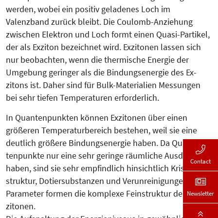
werden, wobei ein positiv geladenes Loch im
Valenzband zurück bleibt. Die Coulomb-Anziehung
zwischen Elek­tron und Loch formt einen Quasi-Par­tikel,
der als Exziton be­zeich­net wird. Exzitonen lassen sich
nur be­obachten, wenn die thermi­sche Ener­gie der
Umgebung geringer als die Bindungsenergie des Ex­
zitons ist. Da­her sind für Bulk-Ma­terialien Mes­sungen
bei sehr tiefen Tem­peraturen erforderlich.
In Quantenpunkten können Exzitonen über einen
größeren Temperaturbereich bestehen, weil sie eine
deutlich größere Bindungsenergie haben. Da Quan­
tenpunkte nur eine sehr geringe räumliche Ausdehnung
Contact
haben, sind sie sehr empfindlich hinsichtlich Kris­tall­
struk­tur, Dotiersubstanzen und Ver­un­­­reinigungen. Diese
Para­meter formen die komplexe Fein­struktur der Ex­
Newsletter
zitonen.