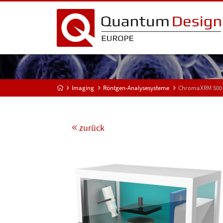
Imaging
Röntgen-Analysesysteme
ChromaXRM 500 –
zurück