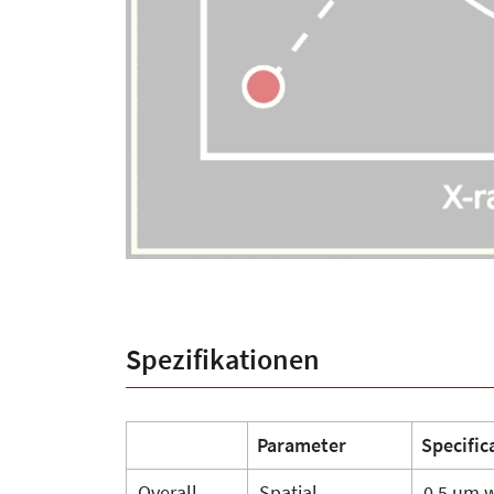
Spezifikationen
Parameter
Specific
Overall
Spatial
0.5 um w