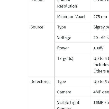
Resolution
Minimum Voxel
275 nm
Source
Type
Sigray p
Voltage
20 - 60 
Power
100W
Target(s)
Up to 5 
Includes
Others a
Detector(s)
Type
Up to 5 
Camera
4MP dee
Visible Light
16MP al
Camera