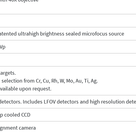
atented ultrahigh brightness sealed microfocus source
kVp
targets.
 selection from Cr, Cu, Rh, W, Mo, Au, Ti, Ag.
vailable upon request.
detectors. Includes LFOV detectors and high resolution dete
p cooled CCD
ignment camera