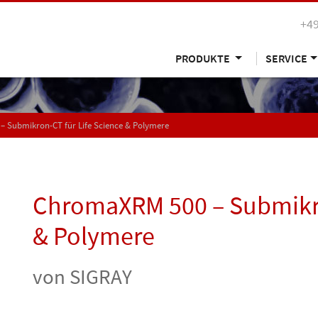
+49
PRODUKTE
SERVICE
 Submikron-CT für Life Science & Polymere
ChromaXRM 500 – Submikro
& Polymere
von SIGRAY