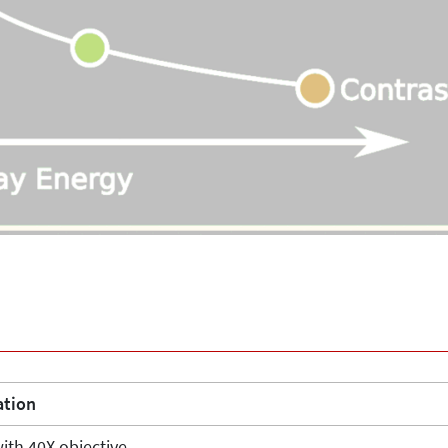
ation
ith 40X objective