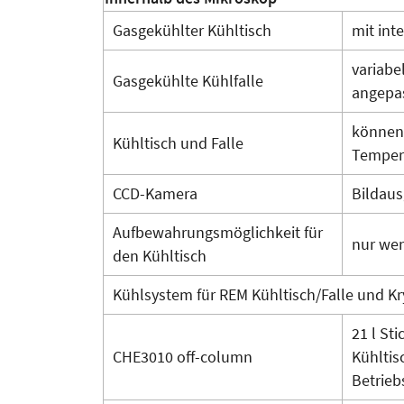
Gasgekühlter Kühltisch
mit int
variabe
Gasgekühlte Kühlfalle
angepa
können 
Kühltisch und Falle
Tempera
CCD-Kamera
Bildaus
Aufbewahrungsmöglichkeit für
nur we
den Kühltisch
Kühlsystem für REM Kühltisch/Falle und 
21 l St
CHE3010 off-column
Kühltis
Betrieb