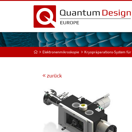
Elektronenmikroskopie
Kryopräparations-System für 
zurück