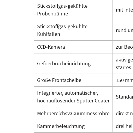
Stickstoffgas-gekühlte
mit int
Probenbühne
Stickstoffgas-gekühlte
rund um
Kühlfallen
CCD-Kamera
zur Beo
aktiv g
Gefrierbrucheinrichtung
starres
Große Frontscheibe
150 mm
Integrierter, automatischer,
Standar
hochauflösender Sputter Coater
Mehrbereichsvakuummessröhre
direkt 
Kammerbeleuchtung
drei he