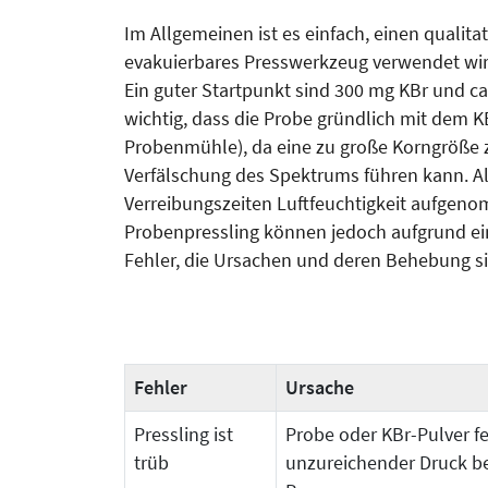
Im Allgemeinen ist es einfach, einen qualita
evakuierbares Presswerkzeug verwendet wir
Ein guter Startpunkt sind 300 mg KBr und ca
wichtig, dass die Probe gründlich mit dem K
Probenmühle), da eine zu große Korngröße zu
Verfälschung des Spektrums führen kann. Alle
Ver­rei­bungszeiten Luftfeuchtigkeit auf­ge­
Probenpressling können jedoch aufgrund eine
Fehler, die Ursachen und deren Behebung sin
Fehler
Ursache
Pressling ist
Probe oder KBr-Pulver f
trüb
unzureichender Druck b