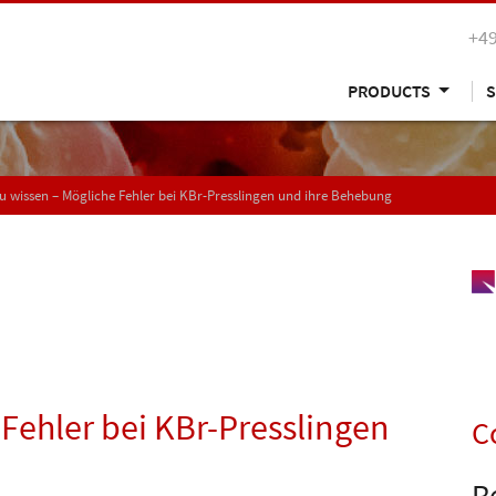
+49
PRODUCTS
S
u wissen – Mögliche Fehler bei KBr-Presslingen und ihre Behebung
 Fehler bei KBr-Presslingen
C
R