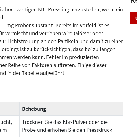
tiv hochwertigen KBr-Pressling herzustellen, wenn ein
d.
N
. 1 mg Probensubstanz. Bereits im Vorfeld ist es
Br vermischt und verrieben wird (Mörser oder
r Licht­streuung an den Partikeln und damit zu einer
rdings ist zu berück­sichtigen, dass bei zu langen
nom­men werden kann. Fehler im produzierten
r Reihe von Faktoren auftreten. Einige dieser
d in der Tabelle aufgeführt.
Behebung
eucht,
Trocknen Sie das KBr-Pulver oder die
eim
Probe und erhöhen Sie den Pressdruck