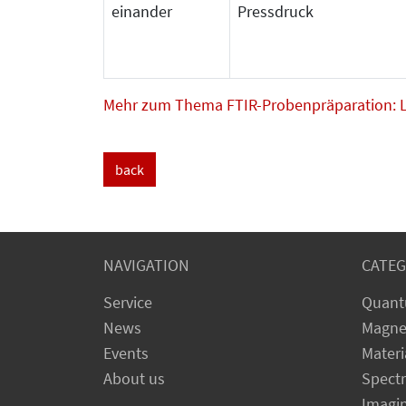
einander
Pressdruck
Mehr zum Thema FTIR-Probenpräparation: 
back
NAVIGATION
CATEG
Service
Quant
News
Magne
Events
Materi
About us
Spect
Imagi