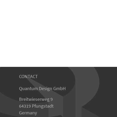
CONTACT
Quantum Design GmbH
Breitwieserweg 9
64319 Pfungstadt
Germany